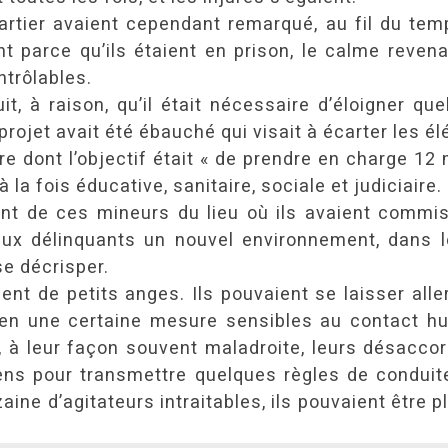
artier avaient cependant remarqué, au fil du tem
t parce qu’ils étaient en prison, le calme revenai
ntrôlables.
t, à raison, qu’il était nécessaire d’éloigner qu
projet avait été ébauché qui visait à écarter les 
ire dont l’objectif était « de prendre en charge 1
la fois éducative, sanitaire, sociale et judiciaire.
ent de ces mineurs du lieu où ils avaient commis 
r aux délinquants un nouvel environnement, dans
se décrisper.
nt de petits anges. Ils pouvaient se laisser alle
ent en une certaine mesure sensibles au contact 
t, à leur façon souvent maladroite, leurs désacco
sens pour transmettre quelques règles de conduite
zaine d’agitateurs intraitables, ils pouvaient être 