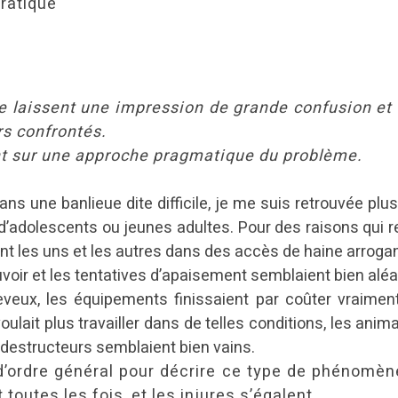
ratique
 laissent une impression de grande confusion et un
s confrontés.
t sur une approche pragmatique du problème.
ns une banlieue dite difficile, je me suis retrouvée plusie
adolescents ou jeunes adultes. Pour des raisons qui rest
ent les uns et les autres dans des accès de haine arrogant
voir et les tentatives d’apaisement semblaient bien aléa
eveux, les équipements finissaient par coûter vraime
voulait plus travailler dans de telles conditions, les ani
 destructeurs semblaient bien vains.
 d’ordre général pour décrire ce type de phénomène
toutes les fois, et les injures s’égalent.