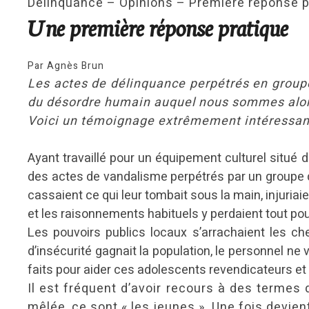
Délinquance – Opinions – Première réponse p
Une première réponse pratique
Par Agnès Brun
Les actes de délinquance perpétrés en groupe
du désordre humain auquel nous sommes alor
Voici un témoignage extrêmement intéressan
Ayant travaillé pour un équipement culturel situé da
des actes de vandalisme perpétrés par un groupe d’
cassaient ce qui leur tombait sous la main, injuriai
et les raisonnements habituels y perdaient tout pou
Les pouvoirs publics locaux s’arrachaient les ch
d’insécurité gagnait la population, le personnel ne 
faits pour aider ces adolescents revendicateurs et
Il est fréquent d’avoir recours à des termes
mêlée, ce sont « les jeunes ». Une fois devient 