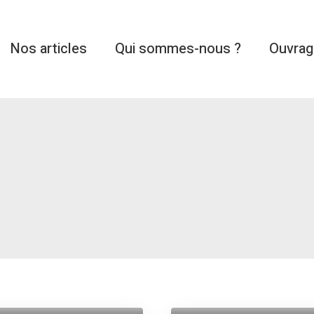
Nos articles
Qui sommes-nous ?
Ouvra
,
Relax
Travel
Episode #5