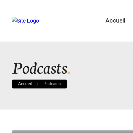
Accueil
Podcasts
Accueil
Podcasts
,
Phisical
Relax
Episode #6