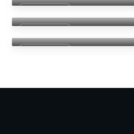
,
Phisical
Relax
Jouer l'épisode
Episode #4
Phisical
Jouer l'épisode
Episode #2
Jouer l'épisode