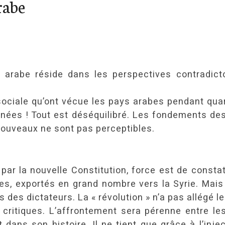
rabe
e arabe réside dans les perspectives contradic
et sociale qu’ont vécue les pays arabes pendant qu
nées ! Tout est déséquilibré. Les fondements des
nouveaux ne sont pas perceptibles.
par la nouvelle Constitution, force est de consta
es, exportés en grand nombre vers la Syrie. Mais 
s des dictateurs. La « révolution » n’a pas allégé le
ritiques. L’affrontement sera pérenne entre les m
ans son histoire. Il ne tient que grâce à l’inject