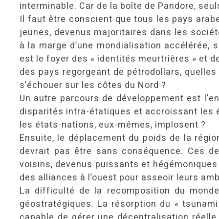
interminable. Car de la boîte de Pandore, seu
Il faut être conscient que tous les pays arab
jeunes, devenus majoritaires dans les société
à la marge d’une mondialisation accélérée, san
est le foyer des « identités meurtrières » et
des pays regorgeant de pétrodollars, quelles 
s’échouer sur les côtes du Nord ?
Un autre parcours de développement est l’enj
disparités intra-étatiques et accroissant les
les états-nations, eux-mêmes, implosent ?
Ensuite, le déplacement du poids de la région 
devrait pas être sans conséquence. Ces dern
voisins, devenus puissants et hégémoniques : l
des alliances à l’ouest pour asseoir leurs amb
La difficulté de la recomposition du mond
géostratégiques. La résorption du « tsunami
capable de gérer une décentralisation réelle.