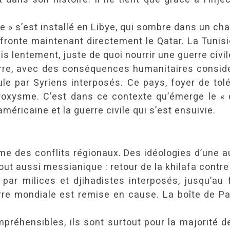
ue » s’est installé en Libye, qui sombre dans un cha
affronte maintenant directement le Qatar. La Tunis
is lentement, juste de quoi nourrir une guerre civil
erre, avec des conséquences humanitaires considér
ule par Syriens interposés. Ce pays, foyer de to
roxysme. C’est dans ce contexte qu’émerge le « c
 américaine et la guerre civile qui s’est ensuivie.
me des conflits régionaux. Des idéologies d’une a
out aussi messianique : retour de la khilafa cont
t par milices et djihadistes interposés, jusqu’au 
rre mondiale est remise en cause. La boîte de Pan
préhensibles, ils sont surtout pour la majorité