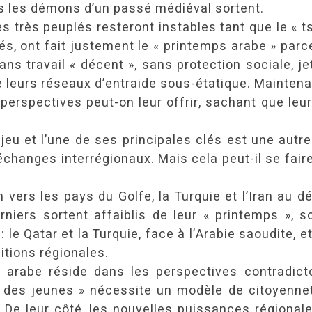
ls les démons d’un passé médiéval sortent.
es très peuplés resteront instables tant que le «
s, ont fait justement le « printemps arabe » parce
s travail « décent », sans protection sociale, jet
 de leurs réseaux d’entraide sous-étatique. Mainte
perspectives peut-on leur offrir, sachant que leu
eu et l’une de ses principales clés est une autre 
 échanges interrégionaux. Mais cela peut-il se fair
vers les pays du Golfe, la Turquie et l’Iran au dét
iers sortent affaiblis de leur « printemps », s
e Qatar et la Turquie, face à l’Arabie saoudite, et
itions régionales.
e arabe réside dans les perspectives contradic
 des jeunes » nécessite un modèle de citoyenneté 
 De leur côté, les nouvelles puissances régionale